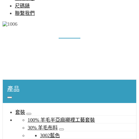
尺碼錶
聯繫我們
1006
家
產品
襯衫
100%棉織物
1006
產品
套裝
100% 羊毛半亞麻襯裡工藝套裝
30% 羊毛布料
3002藍色