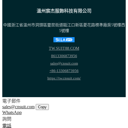
溫州宸杰服飾科技有限公司
中國浙江省溫州市洞頭區靈昆街道甌江口新區菱花路標準廠房5號樓西
5號樓
TW.SUIT88.COM
8613306873956
sales@cnsuit.com
+86-13306873956
https://tw.cnsuit.com/
電子郵件
sales@cnsuit.com
Copy
WhatsApp
詢問
電話