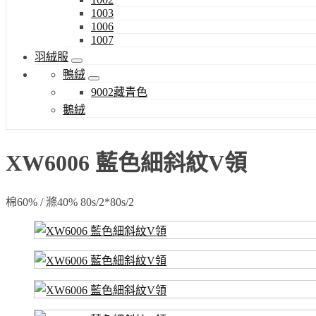
1003
1006
1007
羽絨服
鴨絨
9002藏青色
鵝絨
XW6006 藍色細斜紋V領
棉60% / 滌40% 80s/2*80s/2