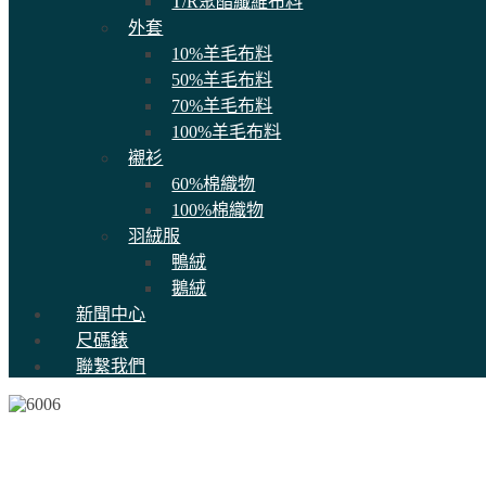
T/R聚酯纖維布料
外套
10%羊毛布料
50%羊毛布料
70%羊毛布料
100%羊毛布料
襯衫
60%棉織物
100%棉織物
羽絨服
鴨絨
鵝絨
新聞中心
尺碼錶
聯繫我們